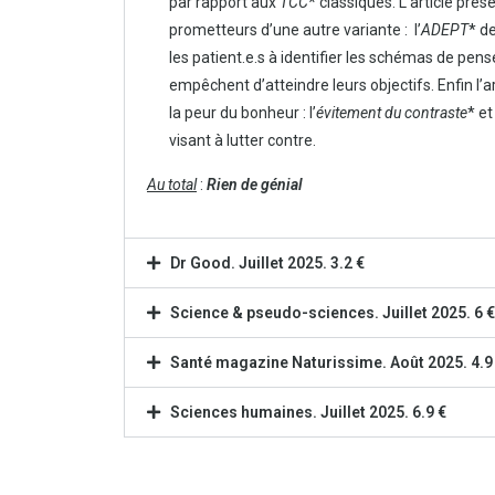
par rapport aux
TCC
* classiques. L’article pré
prometteurs d’une autre variante : l’
ADEPT
* d
les patient.e.s à identifier les schémas de pe
empêchent d’atteindre leurs objectifs. Enfin l
la peur du bonheur : l’
évitement du contraste
* e
visant à lutter contre.
Au total
:
Rien de génial
Dr Good. Juillet 2025. 3.2 €
Science & pseudo-sciences. Juillet 2025. 6 €
Santé magazine Naturissime. Août 2025. 4.9
Sciences humaines. Juillet 2025. 6.9 €