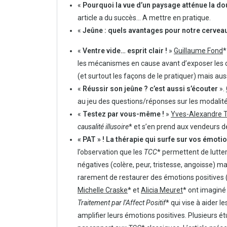
«
Pourquoi la vue d’un paysage atténue la do
article a du succès… A mettre en pratique.
«
Jeûne : quels avantages pour notre cervea
«
Ventre vide… esprit clair !
»
Guillaume Fond
*
les mécanismes en cause avant d’exposer les c
(et surtout les façons de le pratiquer) mais auss
«
Réussir son jeûne ? c’est aussi s’écouter
».
au jeu des questions/réponses sur les modalité
«
Testez par vous-même !
»
Yves-Alexandre 
causalité illusoire
* et s’en prend aux vendeurs 
« PAT » ! La thérapie qui surfe sur vos émoti
l’observation que les
TCC
* permettent de lutte
négatives (colère, peur, tristesse, angoisse) 
rarement de restaurer des émotions positives
Michelle Craske
* et
Alicia Meuret
* ont imaginé
Traitement par l’Affect Positif
* qui vise à aider le
amplifier leurs émotions positives. Plusieurs é