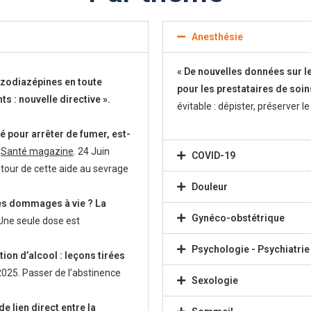
Anesthésie
«
De nouvelles données sur le 
zodiazépines en toute
pour les prestataires de soi
ts : nouvelle directive
».
évitable : dépister, préserver l
 pour arrêter de fumer, est-
.
Santé magazine
. 24 Juin
COVID-19
retour de cette aide au sevrage
Douleur
es dommages à vie ? La
Gynéco-obstétrique
 Une seule dose est
Psychologie - Psychiatrie
on d’alcool : leçons tirées
 2025. Passer de l’abstinence
Sexologie
de lien direct entre la