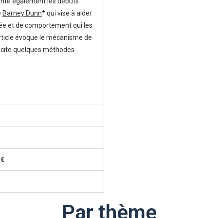
sente également les débuts
e
Barney Dunn
* qui vise à aider
nsée et de comportement qui les
’article évoque le mécanisme de
t cite quelques méthodes
 €
Par thème