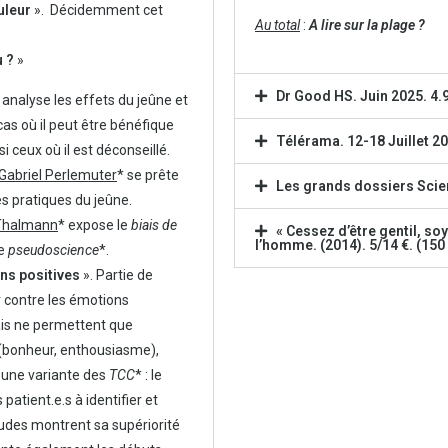
uleur
». Décidemment cet
Au total
:
A lire sur la plage ?
u ?
»
Dr Good HS. Juin 2025. 4.
 analyse les effets du jeûne et
as où il peut être bénéfique
Télérama. 12-18 Juillet 20
i ceux où il est déconseillé.
Gabriel Perlemuter
* se prête
Les grands dossiers Scie
s pratiques du jeûne.
Thalmann
* expose le
biais de
« Cessez d’être gentil, s
l’homme. (2014). 5/14 €. (150
de
pseudoscience
*.
ons positives
». Partie de
r contre les émotions
mais ne permettent que
 (bonheur, enthousiasme),
 une variante des
TCC
* : le
s patient.e.s à identifier et
tudes montrent sa supériorité