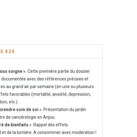
5. 4.2 €
ous soigne ».
Cette première partie du dossier
en documentée avec des références précises et
es au grand air par semaine (en une ou plusieurs
ffets favorables (mortalité, anxiété, depression,
on, etc.).
 prendre soin de soi
». Présentation du jardin
tre de cancérologie en Anjou.
ré de bienfaits
». Rappel des effets
l et de la lumière. A consommer avec modération !