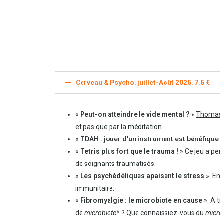
Cerveau & Psycho. juillet-Août 2025. 7.5 €
«
Peut-on atteindre le vide mental ?
»
Thomas 
et pas que par la méditation.
«
TDAH : jouer d’un instrument est bénéfique
«
Tetris plus fort que le trauma !
» Ce jeu a pe
de soignants traumatisés.
«
Les psychédéliques apaisent le stress
». En
immunitaire.
«
Fibromyalgie : le microbiote en cause
». A 
de
microbiote
* ? Que connaissiez-vous du
micr