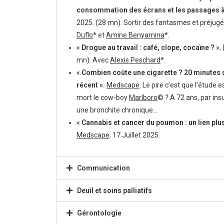
consommation des écrans et les passages à
2025. (28 mn). Sortir des fantasmes et préjug
Duflo
* et
Amine Benyamina
*.
«
Drogue au travail : café, clope, cocaïne ?
».
mn). Avec
Alexis Peschard
*.
«
Combien coûte une cigarette ? 20 minutes de
récent
».
Medscape
. Le pire c’est que l’étude 
mort le cow-boy
Marlboro
© ? A 72 ans, par ins
une bronchite chronique…
«
Cannabis et cancer du poumon : un lien plus c
Medscape
. 17 Juillet 2025.
Communication
Deuil et soins palliatifs
Gérontologie