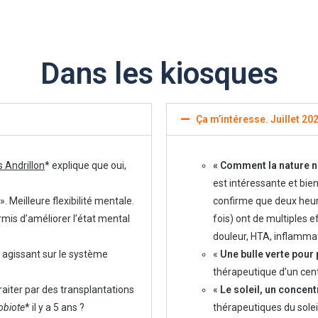
Dans les kiosques
Ça m’intéresse. Juillet 202
Andrillon
* explique que oui,
« Comment la nature n
est intéressante et bi
». Meilleure flexibilité mentale.
confirme que deux heur
rmis d’améliorer l’état mental
fois) ont de multiples e
douleur, HTA, inflammati
 agissant sur le système
«
Une bulle verte pour
thérapeutique d’un cen
traiter par des transplantations
«
Le soleil, un concent
obiote
* il y a 5 ans ?
thérapeutiques du solei