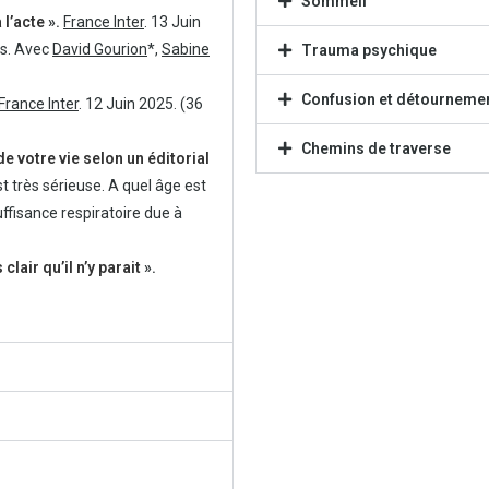
Sommeil
 l’acte
».
France Inter
. 13 Juin
és. Avec
David Gourion
*,
Sabine
Trauma psychique
Confusion et détournemen
France Inter
. 12 Juin 2025. (36
Chemins de traverse
 votre vie selon un éditorial
est très sérieuse. A quel âge est
uffisance respiratoire due à
lair qu’il n’y parait
».