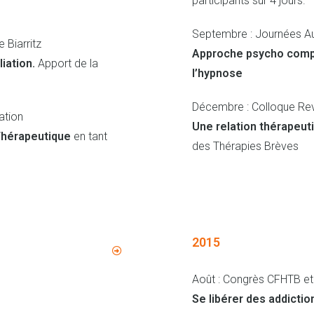
participants sur 4 jours.
Septembre : Journées A
 Biarritz
Approche psycho comp
liation.
Apport de la
l’hypnose
Décembre : Colloque Rev
ation
Une relation thérapeu
Thérapeutique
en tant
des Thérapies Brèves
2015
Août : Congrès CFHTB et
Se libérer des addictio