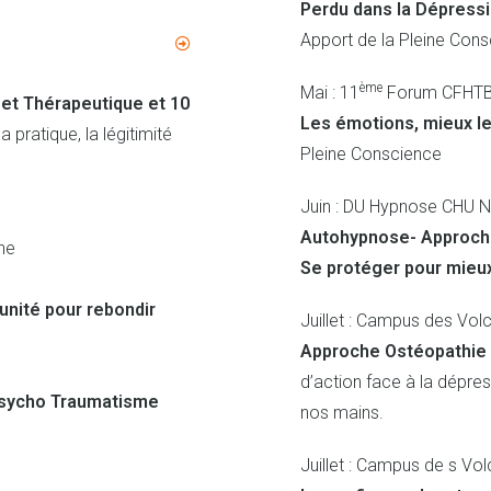
Perdu dans la Dépressi
Apport de la Pleine Con
ème
Mai : 11
Forum CFHTB 
 et Thérapeutique et 10
Les émotions, mieux le
a pratique, la légitimité
Pleine Conscience
Juin : DU Hypnose CHU N
Autohypnose- Approche
ne
Se protéger pour mieu
unité pour rebondir
Juillet : Campus des Vol
Approche Ostéopathie 
d’action face à la dépre
 Psycho Traumatisme
nos mains.
Juillet : Campus de s Vo