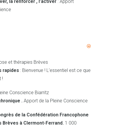
er, la renforcer , l’activer
: Apport
cience
nose et thérapies Brèves
s rapides
: Bienvenue ! L’essentiel est ce que
 !
leine Conscience Biarritz
chronique .
Apport de la Pleine Conscience
ongrès de la Confédération Francophone
s Brèves à Clermont-Ferrand.
1 000