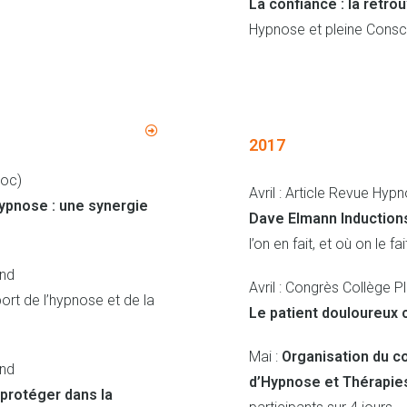
La confiance : la retrouv
Hypnose et pleine Cons
2017
roc)
Avril : Article Revue Hyp
ypnose : une synergie
Dave Elmann Induction
l’on en fait, et où on le fait
and
Avril : Congrès Collège P
rt de l’hypnose et de la
Le patient douloureux 
Mai :
Organisation du c
and
d’Hypnose et Thérapie
protéger dans la