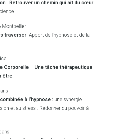
on . Retrouver un chemin qui ait du cœur
.
science
Montpellier
s traverser
. Apport de l’hypnose et de la
ice
 Corporelle – Une tâche thérapeutique
x être
cans
combinée à l’hypnose :
une synergie
ssion et au stress . Redonner du pouvoir à
lcans