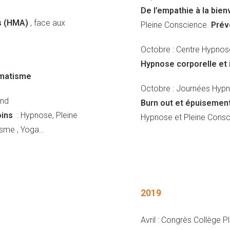
De l’empathie à la bien
s (HMA)
, face aux
Pleine Conscience.
Prév
Octobre : Centre Hypnose
Hypnose corporelle et 
umatisme
Octobre : Journées Hyp
and
Burn out et épuisement 
oins
: Hypnose, Pleine
Hypnose et Pleine Cons
isme , Yoga…
2019
Avril : Congrès Collège P