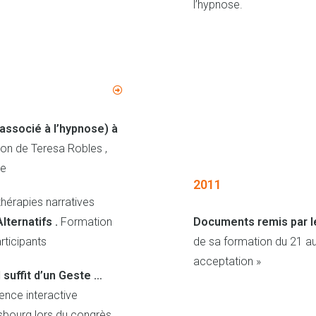
l’hypnose.
ssocié à l’hypnose) à
tion de Teresa Robles ,
se
2011
thérapies narratives
ternatifs .
Formation
Documents remis par le
ticipants
de sa formation du 21 au 
acceptation »
 suffit d’un Geste …
ence interactive
sbourg lors du congrès